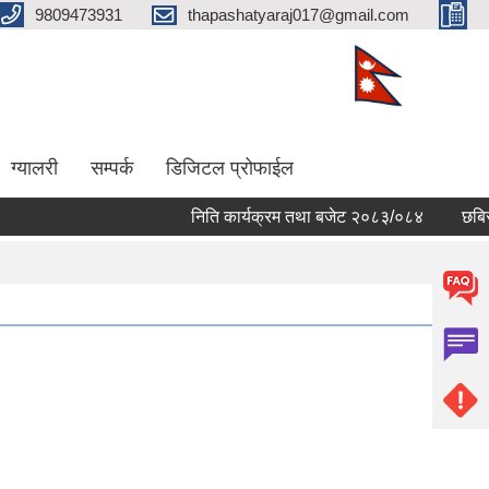
9809473931
thapashatyaraj017@gmail.com
ग्यालरी
सम्पर्क
डिजिटल प्रोफाईल
निति कार्यक्रम तथा बजेट २०८३/०८४
छबिसपा