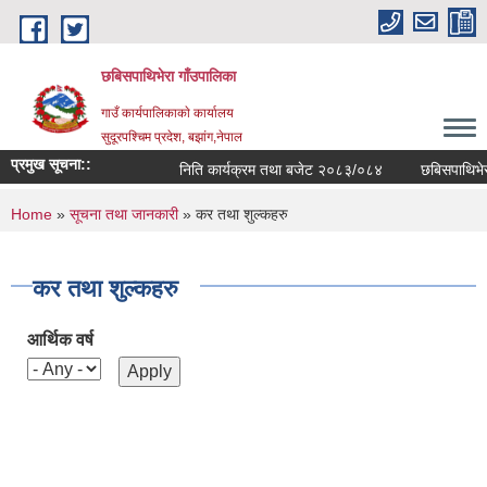
Skip to main content
छबिसपाथिभेरा गाँउपालिका
गाउँ कार्यपालिकाकाे कार्यालय
सुदूरपश्चिम प्रदेश, बझांग,नेपाल
प्रमुख सूचना::
निति कार्यक्रम तथा बजेट २०८३/०८४
छबिसपाथिभेर
You are here
Home
»
सूचना तथा जानकारी
» कर तथा शुल्कहरु
कर तथा शुल्कहरु
आर्थिक वर्ष